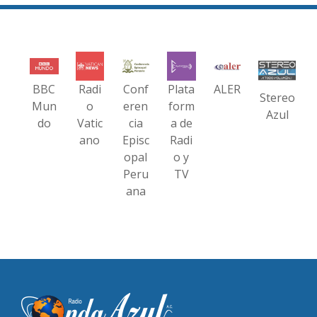
BBC
Radi
Conf
Plata
ALER
Stereo
Mun
o
eren
form
Azul
do
Vatic
cia
a de
ano
Episc
Radi
opal
o y
Peru
TV
ana