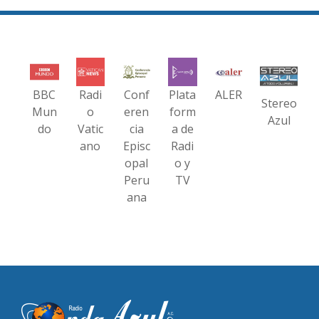
BBC
Radi
Conf
Plata
ALER
Stereo
Mun
o
eren
form
Azul
do
Vatic
cia
a de
ano
Episc
Radi
opal
o y
Peru
TV
ana