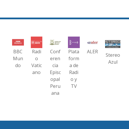
BBC
Radi
Conf
Plata
ALER
Stereo
Mun
o
eren
form
Azul
do
Vatic
cia
a de
ano
Episc
Radi
opal
o y
Peru
TV
ana