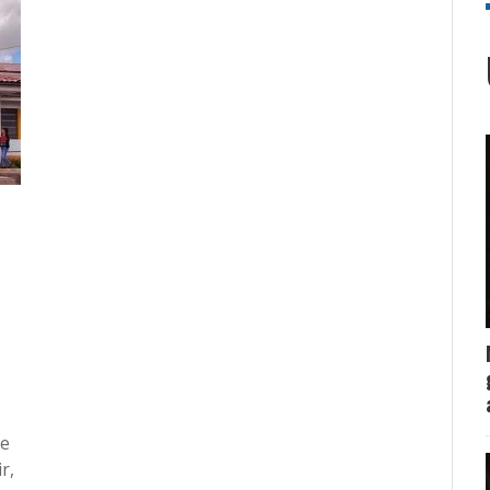
ue
r,