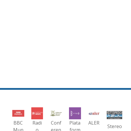
BBC
Radi
Conf
Plata
ALER
Stereo
Mun
o
eren
form