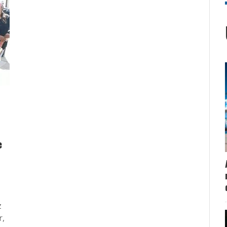
e
z
r,