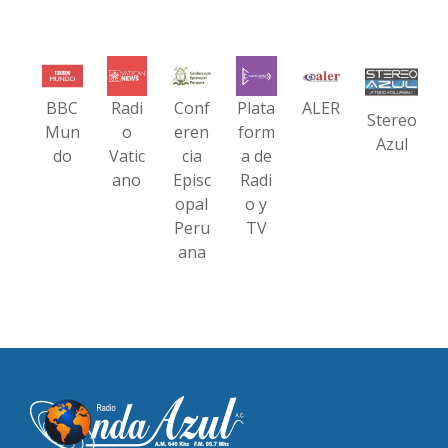
BBC
Radi
Conf
Plata
ALER
Stereo
Mun
o
eren
form
Azul
do
Vatic
cia
a de
ano
Episc
Radi
opal
o y
Peru
TV
ana