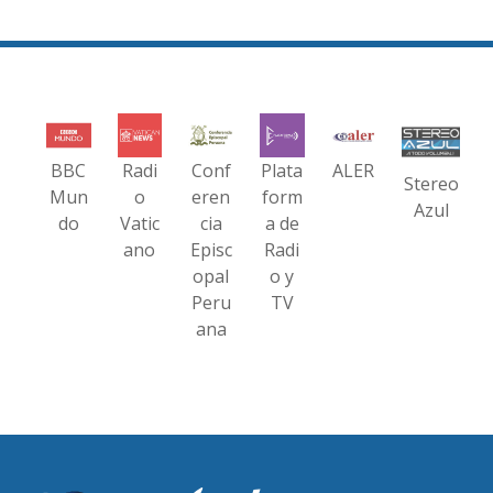
BBC
Radi
Conf
Plata
ALER
Stereo
Mun
o
eren
form
Azul
do
Vatic
cia
a de
ano
Episc
Radi
opal
o y
Peru
TV
ana