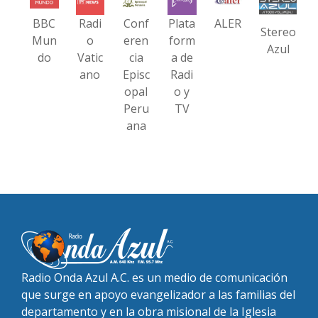
BBC
Radi
Conf
Plata
ALER
Stereo
Mun
o
eren
form
Azul
do
Vatic
cia
a de
ano
Episc
Radi
opal
o y
Peru
TV
ana
Radio Onda Azul A.C. es un medio de comunicación
que surge en apoyo evangelizador a las familias del
departamento y en la obra misional de la Iglesia