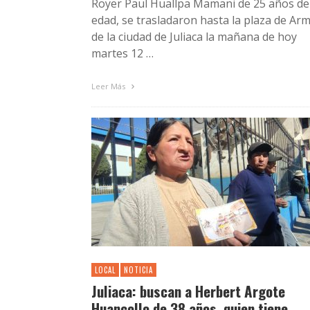
Royer Paul Huallpa Mamani de 25 años de
edad, se trasladaron hasta la plaza de Ar
de la ciudad de Juliaca la mañana de hoy
martes 12 …
Leer Más
LOCAL
NOTICIA
Juliaca: buscan a Herbert Argote
Huancollo de 38 años, quien tiene