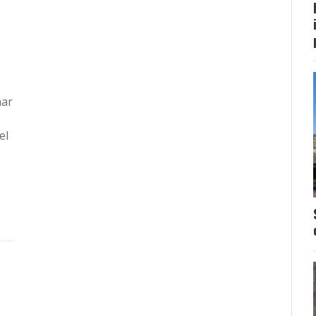
har
el