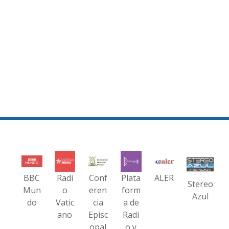
BBC
Radi
Conf
Plata
ALER
Stereo
Mun
o
eren
form
Azul
do
Vatic
cia
a de
ano
Episc
Radi
opal
o y