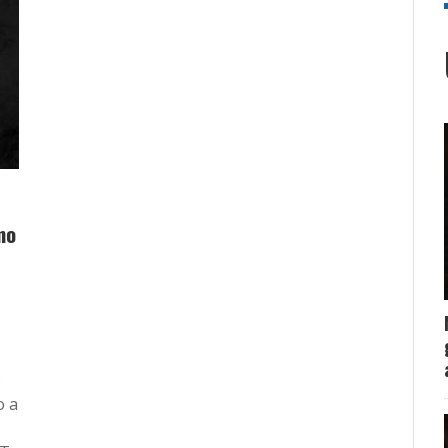
mo
3
o a