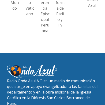
Mun
o
eren
form
Azul
do
Vatic
cia
a de
ano
Episc
Radi
opal
o y
Peru
TV
ana
Radio Onda Azul A.C. es un medio de comunicación
que surge en apoyo evangelizador a las familias del
departamento y en la obra misional de la Iglesia
Católica en la Diócesis San Carlos Borromeo de
Puno.