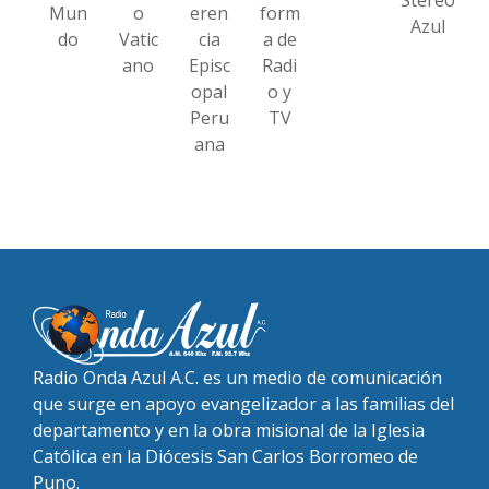
Mun
o
eren
form
Azul
do
Vatic
cia
a de
ano
Episc
Radi
opal
o y
Peru
TV
ana
Radio Onda Azul A.C. es un medio de comunicación
que surge en apoyo evangelizador a las familias del
departamento y en la obra misional de la Iglesia
Católica en la Diócesis San Carlos Borromeo de
Puno.