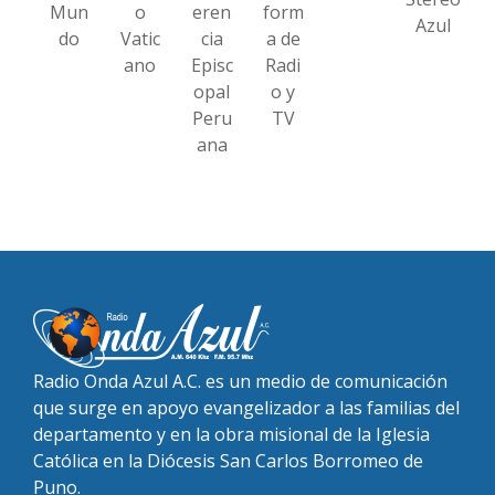
Mun
o
eren
form
Azul
do
Vatic
cia
a de
ano
Episc
Radi
opal
o y
Peru
TV
ana
Radio Onda Azul A.C. es un medio de comunicación
que surge en apoyo evangelizador a las familias del
departamento y en la obra misional de la Iglesia
Católica en la Diócesis San Carlos Borromeo de
Puno.