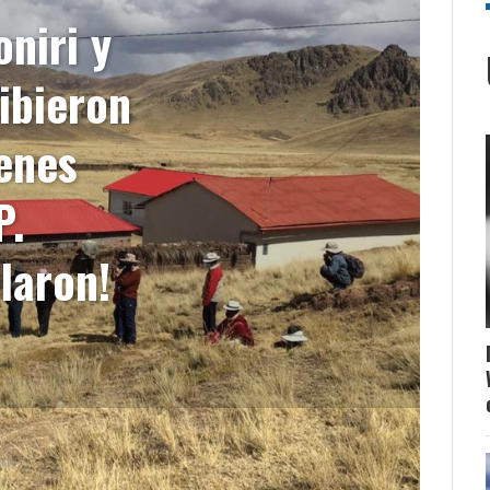
niri y
ibieron
venes
P.
laron!