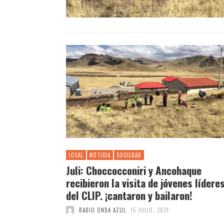
LOCAL
NOTICIA
SOCIEDAD
Juli: Choccocconiri y Ancohaque
recibieron la visita de jóvenes lídere
del CLIP. ¡cantaron y bailaron!
RADIO ONDA AZUL
15 JULIO, 2021