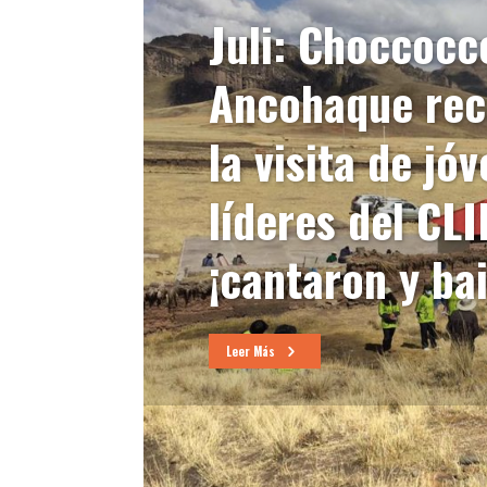
Juli: Choccocco
Ancohaque rec
la visita de jó
líderes del CLI
¡cantaron y bai
Leer Más