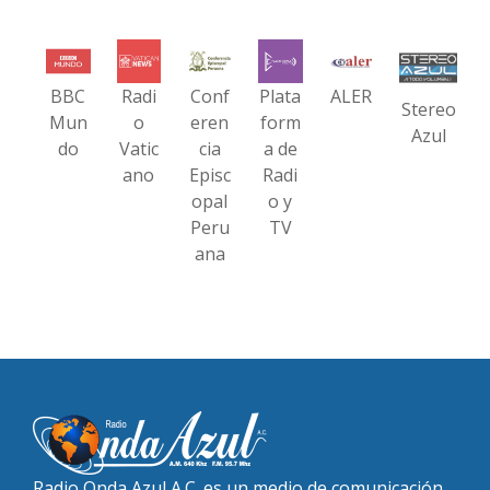
BBC
Radi
Conf
Plata
ALER
Stereo
Mun
o
eren
form
Azul
do
Vatic
cia
a de
ano
Episc
Radi
opal
o y
Peru
TV
ana
Radio Onda Azul A.C. es un medio de comunicación