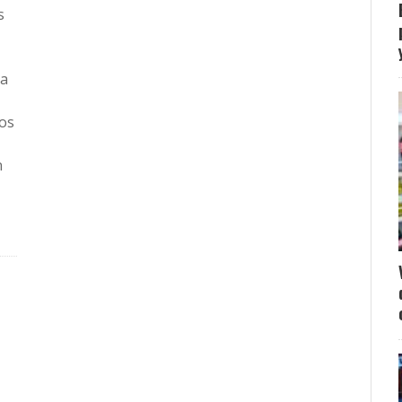
s
na
ros
n