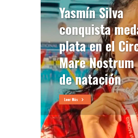
Yasmín Silva
conquista meda
plata en el Cir
Mare Nostrum
de natación
Leer Más