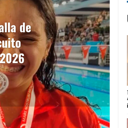
lla de
cuito
 2026