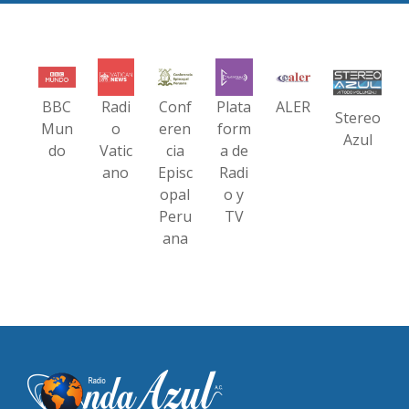
BBC
Radi
Conf
Plata
ALER
Stereo
Mun
o
eren
form
Azul
do
Vatic
cia
a de
ano
Episc
Radi
opal
o y
Peru
TV
ana