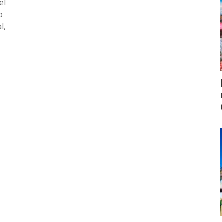
el
o
l,