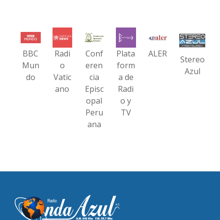
BBC
Radi
Conf
Plata
ALER
Stereo
Mun
o
eren
form
Azul
do
Vatic
cia
a de
ano
Episc
Radi
opal
o y
Peru
TV
ana