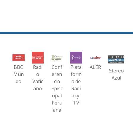
BBC
Radi
Conf
Plata
ALER
Stereo
Mun
o
eren
form
Azul
do
Vatic
cia
a de
ano
Episc
Radi
opal
o y
Peru
TV
ana