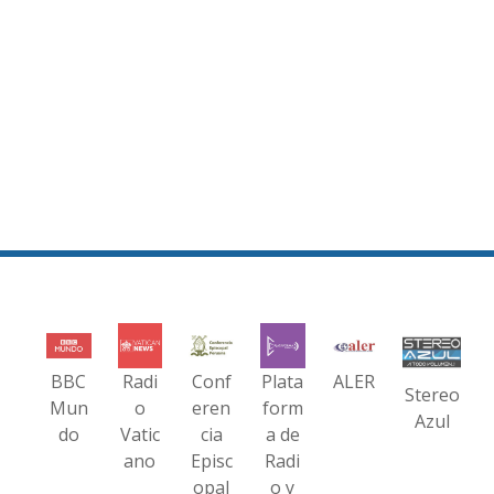
BBC
Radi
Conf
Plata
ALER
Stereo
Mun
o
eren
form
Azul
do
Vatic
cia
a de
ano
Episc
Radi
opal
o y