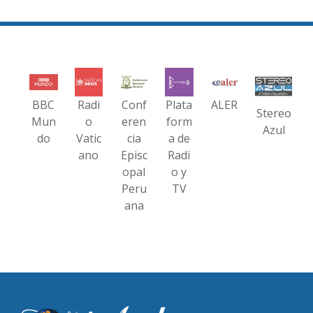
BBC
Radi
Conf
Plata
ALER
Stereo
Mun
o
eren
form
Azul
do
Vatic
cia
a de
ano
Episc
Radi
opal
o y
Peru
TV
ana