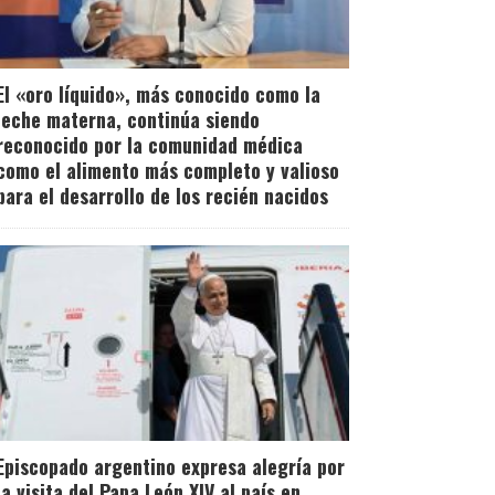
El «oro líquido», más conocido como la
leche materna, continúa siendo
reconocido por la comunidad médica
como el alimento más completo y valioso
para el desarrollo de los recién nacidos
Episcopado argentino expresa alegría por
la visita del Papa León XIV al país en