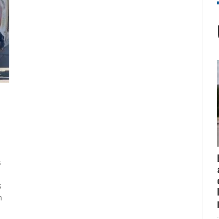
s
s
n