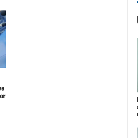
ve
por