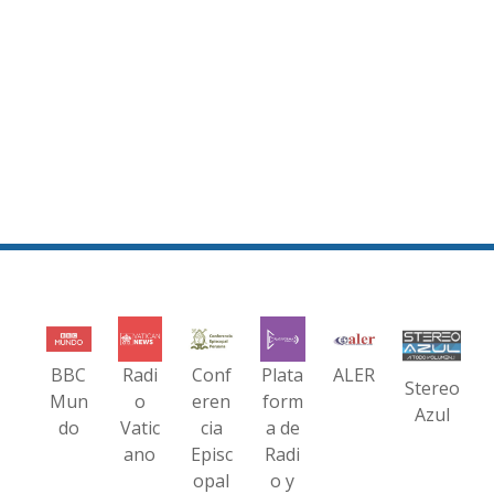
BBC
Radi
Conf
Plata
ALER
Stereo
Mun
o
eren
form
Azul
do
Vatic
cia
a de
ano
Episc
Radi
opal
o y