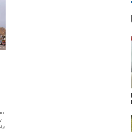
an
y
sta