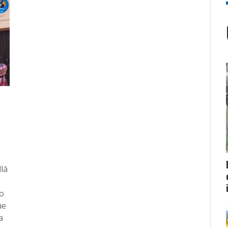
lá
ro
ue
a