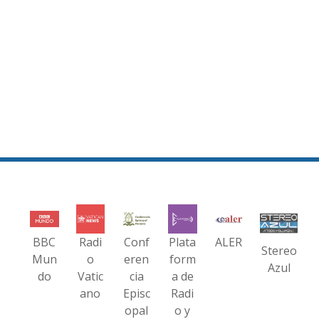
BBC
Radi
Conf
Plata
ALER
Stereo
Mun
o
eren
form
Azul
do
Vatic
cia
a de
ano
Episc
Radi
opal
o y