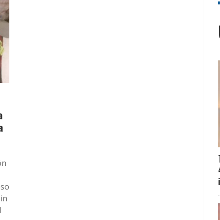
a
a
ón
eso
in
l