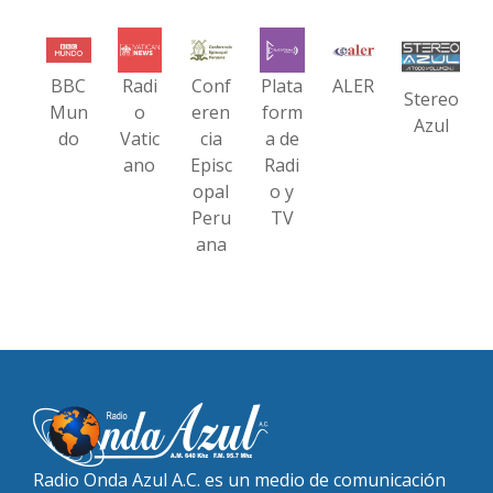
BBC
Radi
Conf
Plata
ALER
Stereo
Mun
o
eren
form
Azul
do
Vatic
cia
a de
ano
Episc
Radi
opal
o y
Peru
TV
ana
Radio Onda Azul A.C. es un medio de comunicación