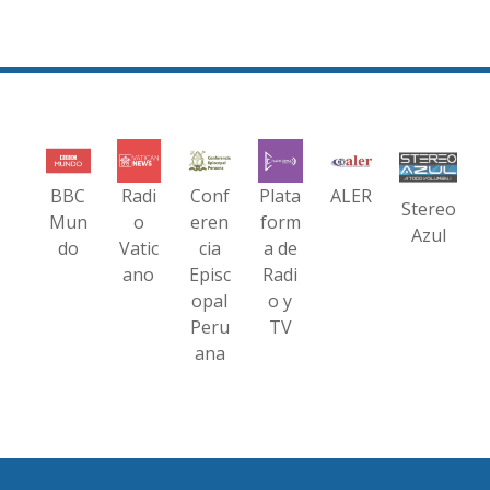
BBC
Radi
Conf
Plata
ALER
Stereo
Mun
o
eren
form
Azul
do
Vatic
cia
a de
ano
Episc
Radi
opal
o y
Peru
TV
ana