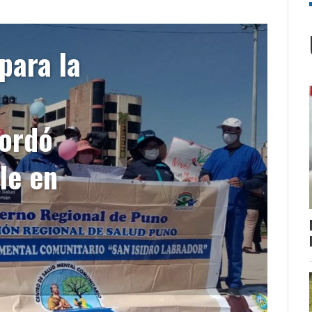
para la
cordó
le en