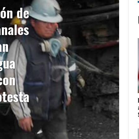
ión de
anales
an
gua
con
otesta