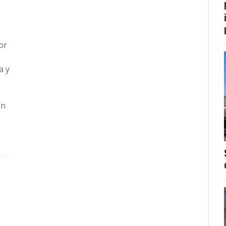
or
a y
on