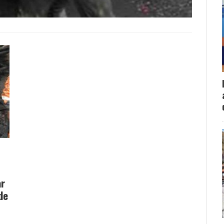
ar
de