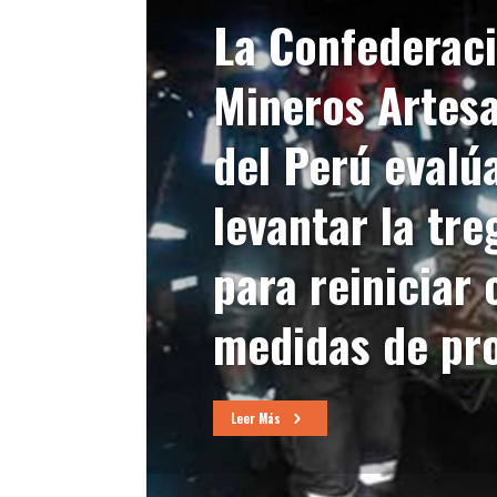
La Confederac
Mineros Artes
del Perú evalú
levantar la tre
para reiniciar 
medidas de pr
Leer Más