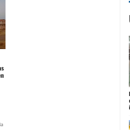
as
en
la