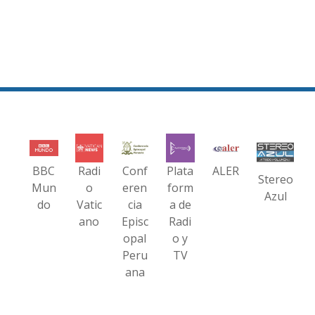
BBC
Radi
Conf
Plata
ALER
Stereo
Mun
o
eren
form
Azul
do
Vatic
cia
a de
ano
Episc
Radi
opal
o y
Peru
TV
ana