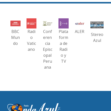
BBC
Radi
Conf
Plata
ALER
Stereo
Mun
o
eren
form
Azul
do
Vatic
cia
a de
ano
Episc
Radi
opal
o y
Peru
TV
ana