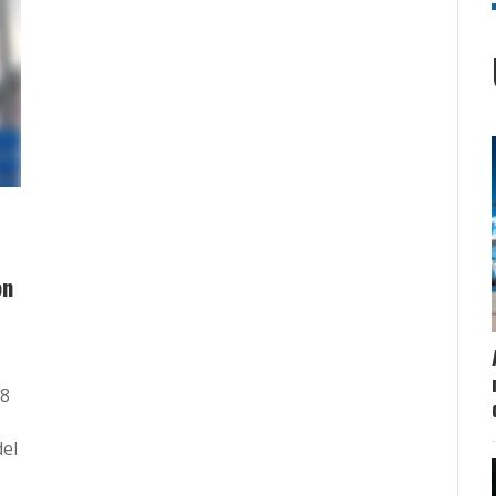
on
 8
del