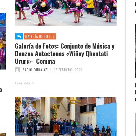
GALERÍA DE FOTOS
Galería de Fotos: Conjunto de Música y
Danzas Autoctonas «Wiñay Qhantati
Ururi»- Conima
RADIO ONDA AZUL
13 FEBRERO, 2024
Leer Más
o