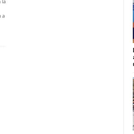
 la
n a