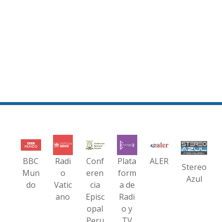
BBC
Radi
Conf
Plata
ALER
Stereo
Mun
o
eren
form
Azul
do
Vatic
cia
a de
ano
Episc
Radi
opal
o y
Peru
TV