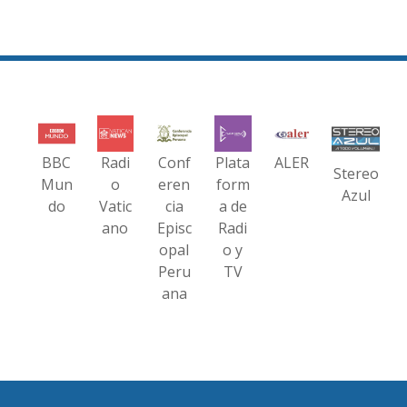
BBC
Radi
Conf
Plata
ALER
Stereo
Mun
o
eren
form
Azul
do
Vatic
cia
a de
ano
Episc
Radi
opal
o y
Peru
TV
ana