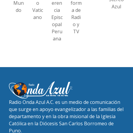
Mun
o
eren
form
Azul
do
Vatic
cia
a de
ano
Episc
Radi
opal
o y
Peru
TV
ana
Radio Onda Azul A.C. es un medio de comunicación
que surge en apoyo evangelizador a las familias del
departamento y en la obra misional de la Iglesia
Católica en la Diócesis San Carlos Borromeo de
Puno.