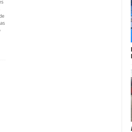
es
n
de
nas
ó