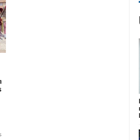
n
s
s