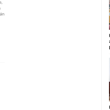
e,
a
mán