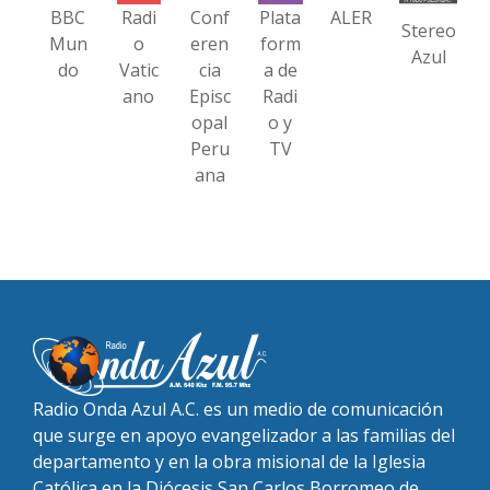
BBC
Radi
Conf
Plata
ALER
Stereo
Mun
o
eren
form
Azul
do
Vatic
cia
a de
ano
Episc
Radi
opal
o y
Peru
TV
ana
Radio Onda Azul A.C. es un medio de comunicación
que surge en apoyo evangelizador a las familias del
departamento y en la obra misional de la Iglesia
Católica en la Diócesis San Carlos Borromeo de