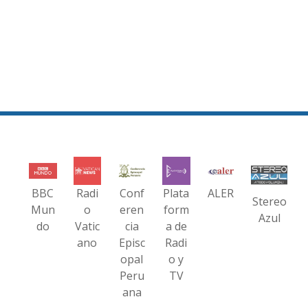
BBC
Radi
Conf
Plata
ALER
Stereo
Mun
o
eren
form
Azul
do
Vatic
cia
a de
ano
Episc
Radi
opal
o y
Peru
TV
ana