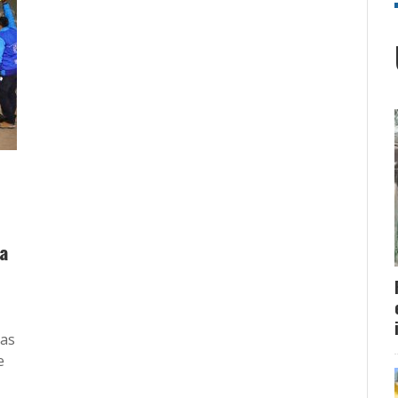
a
las
e