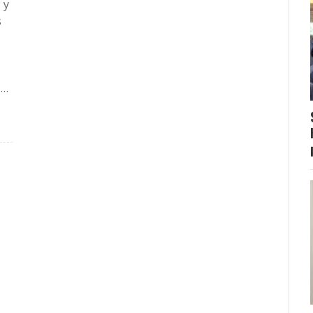
 y
s
 …