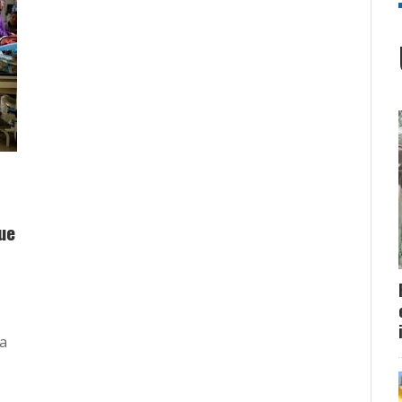
ue
ta